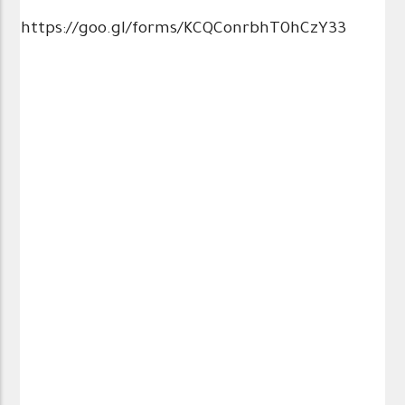
https://goo.gl/forms/KCQConrbhT0hCzY33